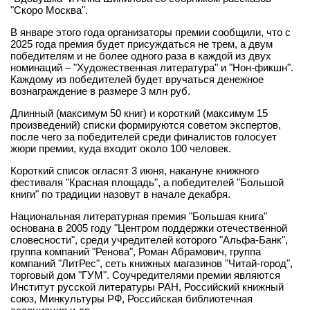
"Скоро Москва".
В январе этого года организаторы премии сообщили, что с
2025 года премия будет присуждаться не трем, а двум
победителям и не более одного раза в каждой из двух
номинаций – "Художественная литература" и "Нон-фикшн".
Каждому из победителей будет вручаться денежное
вознаграждение в размере 3 млн руб.
Длинный (максимум 50 книг) и короткий (максимум 15
произведений) списки формируются советом экспертов,
после чего за победителей среди финалистов голосует
жюри премии, куда входит около 100 человек.
Короткий список огласят 3 июня, накануне книжного
фестиваля "Красная площадь", а победителей "Большой
книги" по традиции назовут в начале декабря.
Национальная литературная премия "Большая книга"
основана в 2005 году "Центром поддержки отечественной
словесности", среди учредителей которого "Альфа-Банк",
группа компаний "Ренова", Роман Абрамович, группа
компаний "ЛитРес", сеть книжных магазинов "Читай-город",
торговый дом "ГУМ". Соучредителями премии являются
Институт русской литературы РАН, Российский книжный
союз, Минкультуры РФ, Российская библиотечная