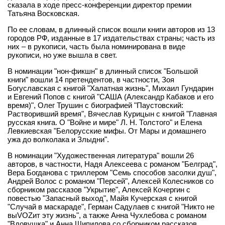
сказала в ходе пресс-конференции директор премии
Татьяна Восковская.
По ее словам, в длинный список вошли книги авторов из 13
городов РФ, изданные в 17 издательствах страны; часть из
них – в рукописи, часть была номинирована в виде
рукописи, но уже вышла в свет.
В номинации "нон-фикшн" в длинный список "Большой
книги" вошли 14 претендентов, в частности, Зоя
Богуславская с книгой "Халатная жизнь", Михаил Гундарин
и Евгений Попов с книгой "САША (Александр Кабаков и его
время)", Олег Трушин с биографией "Паустовский:
Растворивший время", Вячеслав Курицын с книгой "Главная
русская книга. О "Войне и мире" Л. Н. Толстого" и Елена
Левкиевская "Белорусские мифы. От Мары и домашнего
ужа до волколака и Злыдни".
В номинации "Художественная литература" вошли 26
авторов, в частности, Надя Алексеева с романом "Белград",
Вера Богданова с триллером "Семь способов засолки душ",
Андрей Волос с романом "Персей", Алексей Колесников со
сборником рассказов "Укрытие", Алексей Кочергин с
повестью "Запасный выход", Майя Кучерская с книгой
"Случай в маскараде", Герман Садулаев с книгой "Никто не
выVOZит эту жизнь", а также Анна Чухлебова с романом
"Вдовушка" и Анна Шипилова со сборником рассказов