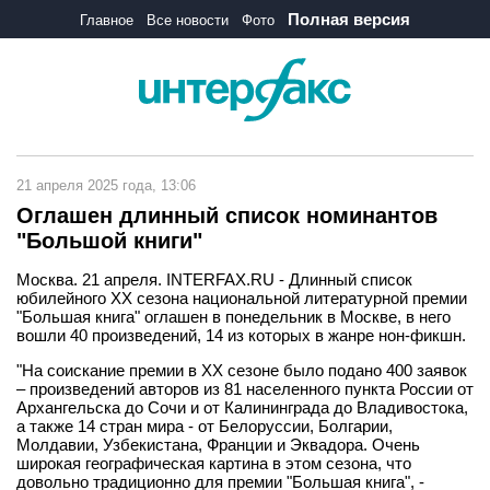
Полная версия
Главное
Все новости
Фото
21 апреля 2025 года, 13:06
Оглашен длинный список номинантов
"Большой книги"
Москва. 21 апреля. INTERFAX.RU - Длинный список
юбилейного XX сезона национальной литературной премии
"Большая книга" оглашен в понедельник в Москве, в него
вошли 40 произведений, 14 из которых в жанре нон-фикшн.
"На соискание премии в XX сезоне было подано 400 заявок
– произведений авторов из 81 населенного пункта России от
Архангельска до Сочи и от Калининграда до Владивостока,
а также 14 стран мира - от Белоруссии, Болгарии,
Молдавии, Узбекистана, Франции и Эквадора. Очень
широкая географическая картина в этом сезона, что
довольно традиционно для премии "Большая книга", -