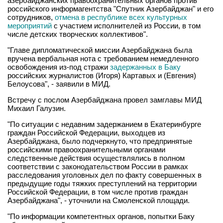
азербайджанских правоохранительных органов против
российского информагентства "Спутник Азербайджан" и его
сотрудников,
отмена в республике всех культурных
мероприятий
с участием исполнителей из России, в том
числе детских творческих коллективов".
"Главе дипломатической миссии Азербайджана была
вручена вербальная нота с требованием немедленного
освобождения из-под стражи
задержанных в Баку
российских журналистов (Игоря) Картавых и (Евгения)
Белоусова", - заявили в МИД.
Встречу с послом Азербайджана провел замглавы МИД
Михаил Галузин.
"По ситуации с недавним задержанием в Екатеринбурге
граждан Российской Федерации, выходцев из
Азербайджана, было подчеркнуто, что предпринятые
российскими правоохранительными органами
следственные действия осуществлялись в полном
соответствии с законодательством России в рамках
расследования уголовных дел по факту совершенных в
предыдущие годы тяжких преступлений на территории
Российской Федерации, в том числе против граждан
Азербайджана", - уточнили на Смоленской площади.
"По информации компетентных органов, попытки Баку