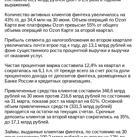
выражении).
Количество активных клиентов финтеха увеличилось на
43% г/г, до 34,4 млн на 30 июня. Объем операций по Ozon
Карте вне платформы Ozon превысил 55% от общего
объема операций по Ozon Карте за второй квартал.
Прибыль сегмента до налогообложения во втором квартале
увеличилась почти втрое год к году, до 13,1 млрд рублей на
фоне существенного роста процентной выручки и выручки
от оказания услуг.
Чистая процентная маржа составила 12,4% за квартал и
сократилась на 6,1 п.п. г/г прежде всего за счет роста доли
процентного дохода от депозитов финтеха, размещенных в
Банке России и кредитных организациях.
Привлеченные средства клиентов составили 348,6 млрд
рублей на 30 июня против 216,6 млрд рублей по состоянию
на 31 марта, показав рост за квартал на 61%. Основной
объем привлеченных средств (331,5 млрд рублей)
приходится на остатки на текущих счетах. Срочные
депозиты клиентов за второй квартал сократились на 35%,
до 17,1 млрд рублей.
Займы, выданные клиентам финтеха, по состоянию на 30
июня составили 100,2 млрд рублей и выросли на 12% во