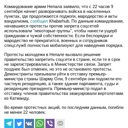
Командование армии Непала заявило, что с 22 часов 9
сентября начнет разворачивать войска в населенных
пунктах, где продолжаются поджоги, мародерство и акты
вандализма,
сообщил
Кhabarhub. По данным командования,
начавшиеся протесты против запрета соцсетей
использовали "некоторые группы", чтобы нанести ущерб
гражданам и чужой собственности. Если беспорядки и
мародество не прекратится, военных и сотрудников
спецслужб полностью мобилизуют для наведения порядка.
Протесты молодежи в Непале вызвало решение
правительство запретить соцсети в стране, если те в срок
не зарегистрировались в Министерстве связи. Запрет
позднее был отменен, но это не остановило протесты.
Демонстранты призывали уйти в отставку премьер-
министра страны Шарму Оли, 9 сентября они подожгли его
частную резиденцию, а также здание парламента, суды и
резиденцию президента. Премьер-министр подал в
отставку, членов правительства эвакуировали вертолетами
из Катманду.
Во время протестных акций, по последним данным, погибли
не менее 22 человек.