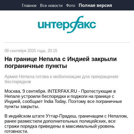
Полная версия
Главное
Все новости
Фото
09 сентября 2025 года, 20:15
На границе Непала с Индией закрыли
пограничные пункты
Армия Непала готова к мобилизации для прекращения
беспорядков
Москва. 9 сентября. INTERFAX.RU - Протестующие в
Непале устроили беспорядки и поджоги на границе с
Индией, сообщает India Today. Поэтому все пограничные
пункты закрыты.
В индийском штате Уттар-Прадеш, граничащем с Непалом,
ранее разместили дополнительных полицейских, все
стражи порядка приведены в максимальный уровень
готовности.