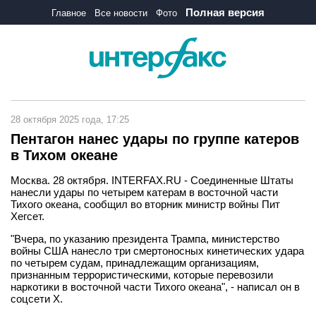
Полная версия
Главное
Все новости
Фото
28 октября 2025 года, 17:25
Пентагон нанес удары по группе катеров
в Тихом океане
Москва. 28 октября. INTERFAX.RU - Соединенные Штаты
нанесли удары по четырем катерам в восточной части
Тихого океана, сообщил во вторник министр войны Пит
Хегсет.
"Вчера, по указанию президента Трампа, министерство
войны США нанесло три смертоносных кинетических удара
по четырем судам, принадлежащим организациям,
признанным террористическими, которые перевозили
наркотики в восточной части Тихого океана", - написал он в
соцсети Х.