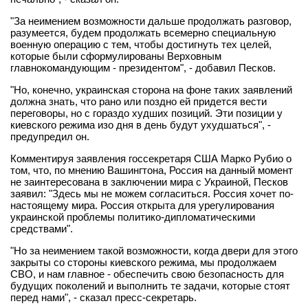
"За неимением возможности дальше продолжать разговор,
разумеется, будем продолжать всемерно специальную
военную операцию с тем, чтобы достигнуть тех целей,
которые были сформулированы Верховным
главнокомандующим - президентом", - добавил Песков.
"Но, конечно, украинская сторона на фоне таких заявлений
должна знать, что рано или поздно ей придется вести
переговоры, но с гораздо худших позиций. Эти позиции у
киевского режима изо дня в день будут ухудшаться", -
предупредил он.
Комментируя заявления госсекретаря США Марко Рубио о
том, что, по мнению Вашингтона, Россия на данный момент
не заинтересована в заключении мира с Украиной, Песков
заявил: "Здесь мы не можем согласиться. Россия хочет по-
настоящему мира. Россия открыта для урегулирования
украинской проблемы политико-дипломатическими
средствами".
"Но за неимением такой возможности, когда двери для этого
закрыты со стороны киевского режима, мы продолжаем
СВО, и нам главное - обеспечить свою безопасность для
будущих поколений и выполнить те задачи, которые стоят
перед нами", - сказал пресс-секретарь.