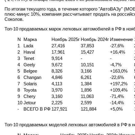
По итогам текущего года, в течение которого "АвтоВАЗу" (MO
плюс-минус 10%, компания рассчитывает продать на российс
Соколов.
Топ-10 продаваемых марок легковых автомобилей в РФ в ноябре 
N
Марка
Ноябрь 2025г
Ноябрь 2024г
Изменение
1
Lada
27,416
37,853
-27,6%
2
Haval
17,961
15,427
+16,4%
3
Tenet
9,914
-
-
4
Geely
9,672
10,151
-4,7%
5
Belgee
8,326
3,166
+163,0%
6
Changan
4,846
6,261
-22,6%
7
Solaris
4,113
1,384
+197,2%
8
Toyota
3,970
1,896
+109,4%
9
Chery
3,160
11,063
-71,4%
10
Jetour
2,225
2,599
-14,4%
-
ВСЕГО В РФ
127,921
121,884
+5,0%
Топ-10 продаваемых моделей легковых автомобилей в РФ в нояб