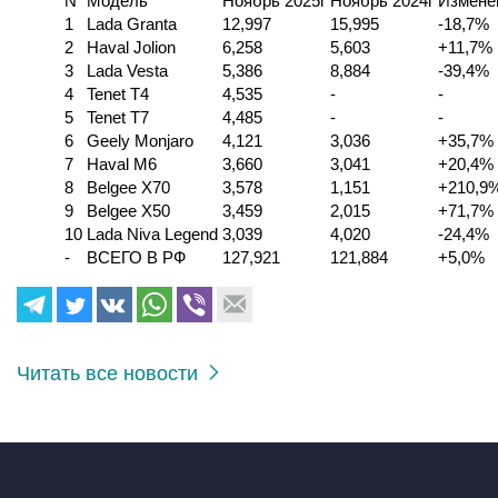
N
Модель
Ноябрь 2025г
Ноябрь 2024г
Измене
1
Lada Granta
12,997
15,995
-18,7%
2
Haval Jolion
6,258
5,603
+11,7%
3
Lada Vesta
5,386
8,884
-39,4%
4
Tenet T4
4,535
-
-
5
Tenet T7
4,485
-
-
6
Geely Monjaro
4,121
3,036
+35,7%
7
Haval M6
3,660
3,041
+20,4%
8
Belgee X70
3,578
1,151
+210,9
9
Belgee X50
3,459
2,015
+71,7%
10
Lada Niva Legend
3,039
4,020
-24,4%
-
ВСЕГО В РФ
127,921
121,884
+5,0%
Читать все новости