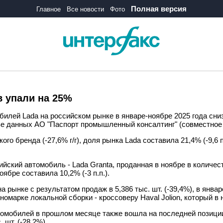
Полная версия
Главное
Все новости
Фото
в упали на 25%
илей Lada на российском рынке в январе-ноябре 2025 года сниз
снове данных АО "Паспорт промышленный консалтинг" (совместное
го бренда (-27,6% г/г), доля рынка Lada составила 21,4% (-9,6
ский автомобиль - Lada Granta, проданная в ноябре в количестве
ябре составила 10,2% (-3 п.п.).
 рынке с результатом продаж в 5,386 тыс. шт. (-39,4%), в январ
марке локальной сборки - кроссоверу Haval Jolion, который в но
мобилей в прошлом месяце также вошла на последней позиции L
. шт. (-28,2%).