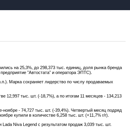
ились на 25,3%, до 298,373 тыс. единиц, доля рынка бренда
 предприятие "Автостата" и оператора ЭПТС).
 п.п.). Марка сохраняет лидерство по числу продаваемых
 12,997 тыс. шт. (-18,7%), а по итогам 11 месяцев - 134,213
е-ноябре - 74,727 тыс. шт. (-39,4%). Четвертый месяц подряд
ябре купили в количестве 6,258 тыс. шт. (+11,7% г/г).
ada Niva Legend с результатом продаж 3,039 тыс. шт.