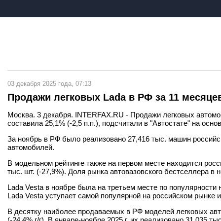
03 декабря 2025 года, 07:13
Продажи легковых Lada в РФ за 11 месяце
Москва. 3 декабря. INTERFAX.RU - Продажи легковых автомоб
составила 25,1% (-2,5 п.п.), подсчитали в "Автостате" на о
За ноябрь в РФ было реализовано 27,416 тыс. машин российско
автомобилей.
В модельном рейтинге также на первом месте находится россий
тыс. шт. (-27,9%). Доля рынка автовазовского бестселлера в но
Lada Vesta в ноябре была на третьем месте по популярности на
Lada Vesta уступает самой популярной на российском рынке ино
В десятку наиболее продаваемых в РФ моделей легковых авто
(-24,4% г/г). В январе-ноябре 2025 г. их реализовано 31,035 тыс