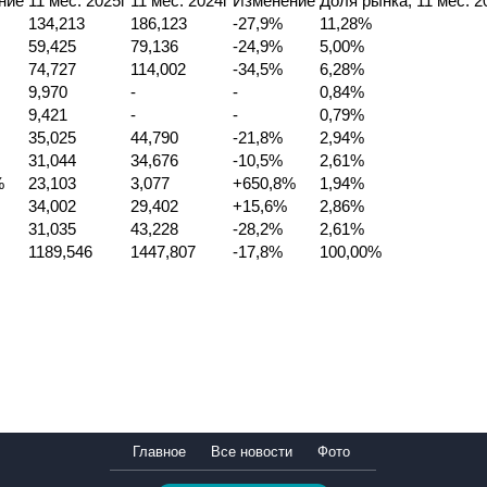
ние
11 мес. 2025г
11 мес. 2024г
Изменение
Доля рынка, 11 мес. 20
134,213
186,123
-27,9%
11,28%
59,425
79,136
-24,9%
5,00%
74,727
114,002
-34,5%
6,28%
9,970
-
-
0,84%
9,421
-
-
0,79%
35,025
44,790
-21,8%
2,94%
31,044
34,676
-10,5%
2,61%
%
23,103
3,077
+650,8%
1,94%
34,002
29,402
+15,6%
2,86%
31,035
43,228
-28,2%
2,61%
1189,546
1447,807
-17,8%
100,00%
Главное
Все новости
Фото