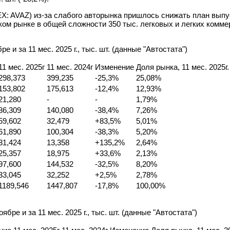
EX: AVAZ) из-за слабого авторынка пришлось снижать план выпус
ком рынке в общей сложности 350 тыс. легковых и легких комм
и за 11 мес. 2025 г., тыс. шт. (данные "Автостата")
11 мес. 2025г
11 мес. 2024г
Изменение
Доля рынка, 11 мес. 2025г.
298,373
399,235
-25,3%
25,08%
153,802
175,613
-12,4%
12,93%
21,280
-
-
1,79%
86,309
140,080
-38,4%
7,26%
59,602
32,479
+83,5%
5,01%
61,890
100,304
-38,3%
5,20%
31,424
13,358
+135,2%
2,64%
25,357
18,975
+33,6%
2,13%
97,600
144,532
-32,5%
8,20%
33,045
32,252
+2,5%
2,78%
1189,546
1447,807
-17,8%
100,00%
ре и за 11 мес. 2025 г., тыс. шт. (данные "Автостата")