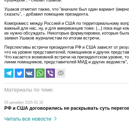
Ушаков отметил также, что "вначале был один вариант (мирног
сказать", - добавил помощник президента.
Компромисс между Россией и США по территориальному вопрос
важный для нас, ну, и для американцев тоже. (...) пока еще
их нужно обсуждать. Некоторые формулировки, которые были 
заявил Ушаков журналистам по итогам встречи.
Перспективы встречи президентов РФ и США зависят от резул
что на уровне представителей, помощников и других предста
Что касается возможной встречи на президентском уровне, то 
линии помощников, представителей МИД и других ведомств", 
Материалы по теме:
03 декабря 2025 01:32
РФ и США договорились не раскрывать суть перего
Читать все новости