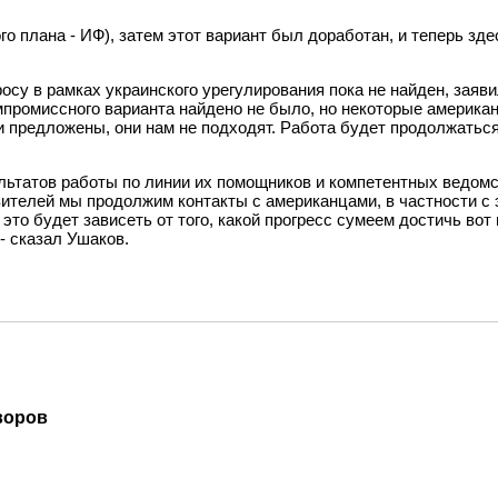
о плана - ИФ), затем этот вариант был доработан, и теперь зде
у в рамках украинского урегулирования пока не найден, заявил
 компромиссного варианта найдено не было, но некоторые америк
предложены, они нам не подходят. Работа будет продолжаться. 
ьтатов работы по линии их помощников и компетентных ведомст
вителей мы продолжим контакты с американцами, в частности с
это будет зависеть от того, какой прогресс сумеем достичь вот 
- сказал Ушаков.
воров