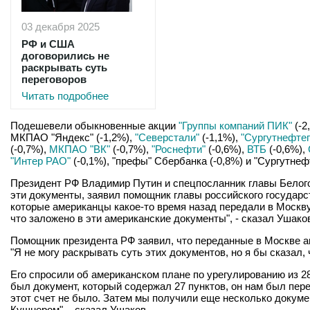
03 декабря 2025
РФ и США
договорились не
раскрывать суть
переговоров
Читать подробнее
Подешевели обыкновенные акции
"Группы компаний ПИК"
(-2
МКПАО "Яндекс" (-1,2%),
"Северстали"
(-1,1%),
"Сургутнефтег
(-0,7%),
МКПАО "ВК"
(-0,7%),
"Роснефти"
(-0,6%),
ВТБ
(-0,6%),
"Интер РАО"
(-0,1%), "префы" Сбербанка (-0,8%) и "Сургутнефт
Президент РФ Владимир Путин и спецпосланник главы Белого
эти документы, заявил помощник главы российского государс
которые американцы какое-то время назад передали в Москву
что заложено в эти американские документы", - сказал Ушако
Помощник президента РФ заявил, что переданные в Москве ам
"Я не могу раскрывать суть этих документов, но я бы сказал,
Его спросили об американском плане по урегулированию из 28 
был документ, который содержал 27 пунктов, он нам был пер
этот счет не было. Затем мы получили еще несколько докуме
Кушнером", - сказал Ушаков.