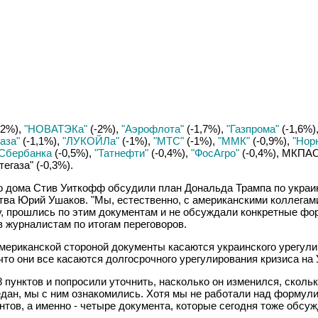
,2%),
"НОВАТЭКа"
(-2%),
"Аэрофлота"
(-1,7%),
"Газпрома"
(-1,6%)
аза"
(-1,1%),
"ЛУКОЙЛа"
(-1%),
"МТС"
(-1%),
"ММК"
(-0,9%),
"Нор
Сбербанка
(-0,5%),
"Татнефти"
(-0,4%),
"ФосАгро"
(-0,4%), МКПАО
егаза" (-0,3%).
 дома Стив Уиткофф обсудили план Дональда Трампа по украинс
тва Юрий Ушаков. "Мы, естественно, с американскими коллегами
, прошлись по этим документам и не обсуждали конкретные фор
в журналистам по итогам переговоров.
ериканской стороной документы касаются украинского урегулир
 что они все касаются долгосрочного урегулирования кризиса на 
пунктов и попросили уточнить, насколько он изменился, сколько
едан, мы с ним ознакомились. Хотя мы не работали над формул
нтов, а именно - четыре документа, которые сегодня тоже обсу