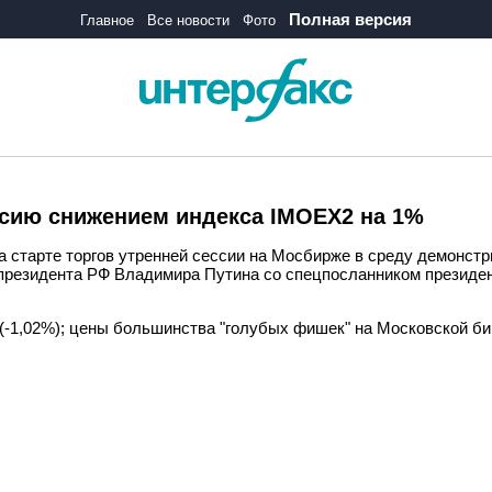
Полная версия
Главное
Все новости
Фото
сию снижением индекса IMOEX2 на 1%
а старте торгов утренней сессии на Мосбирже в среду демонст
и президента РФ Владимира Путина со спецпосланником презид
 (-1,02%); цены большинства "голубых фишек" на Московской б