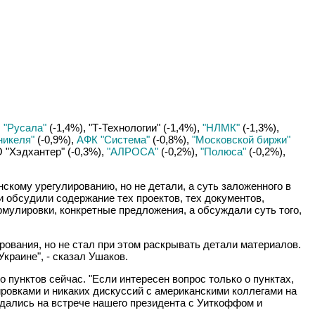
,
"Русала"
(-1,4%), "Т-Технологии" (-1,4%),
"НЛМК"
(-1,3%),
никеля"
(-0,9%),
АФК "Система"
(-0,8%),
"Московской биржи"
 "Хэдхантер" (-0,3%),
"АЛРОСА"
(-0,2%),
"Полюса"
(-0,2%),
кому урегулированию, но не детали, а суть заложенного в
 обсудили содержание тех проектов, тех документов,
мулировки, конкретные предложения, а обсуждали суть того,
ования, но не стал при этом раскрывать детали материалов.
Украине", - сказал Ушаков.
 пунктов сейчас. "Если интересен вопрос только о пунктах,
ировками и никаких дискуссий с американскими коллегами на
ждались на встрече нашего президента с Уиткоффом и