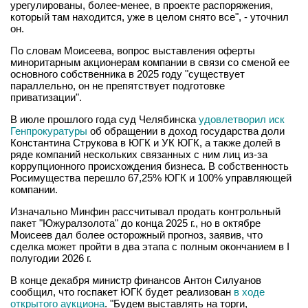
урегулированы, более-менее, в проекте распоряжения,
который там находится, уже в целом снято все", - уточнил
он.
По словам Моисеева, вопрос выставления оферты
миноритарным акционерам компании в связи со сменой ее
основного собственника в 2025 году "существует
параллельно, он не препятствует подготовке
приватизации".
В июле прошлого года суд Челябинска
удовлетворил иск
Генпрокуратуры
об обращении в доход государства доли
Константина Струкова в ЮГК и УК ЮГК, а также долей в
ряде компаний нескольких связанных с ним лиц из-за
коррупционного происхождения бизнеса. В собственность
Росимущества перешло 67,25% ЮГК и 100% управляющей
компании.
Изначально Минфин рассчитывал продать контрольный
пакет "Южуралзолота" до конца 2025 г., но в октябре
Моисеев дал более осторожный прогноз, заявив, что
сделка может пройти в два этапа с полным окончанием в I
полугодии 2026 г.
В конце декабря министр финансов Антон Силуанов
сообщил, что госпакет ЮГК будет реализован
в ходе
открытого аукциона
. "Будем выставлять на торги,