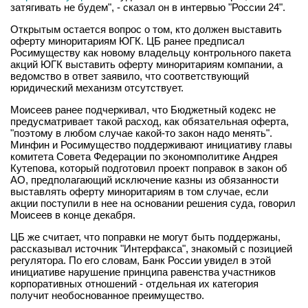
затягивать не будем", - сказал он в интервью "России 24".
Открытым остается вопрос о том, кто должен выставить
оферту миноритариям ЮГК. ЦБ ранее предписал
Росимуществу как новому владельцу контрольного пакета
акций ЮГК выставить оферту миноритариям компании, а
ведомство в ответ заявило, что соответствующий
юридический механизм отсутствует.
Моисеев ранее подчеркивал, что Бюджетный кодекс не
предусматривает такой расход, как обязательная оферта,
"поэтому в любом случае какой-то закон надо менять".
Минфин и Росимущество поддерживают инициативу главы
комитета Совета Федерации по экономполитике Андрея
Кутепова, который подготовил проект поправок в закон об
АО, предполагающий исключение казны из обязанности
выставлять оферту миноритариям в том случае, если
акции поступили в нее на основании решения суда, говорил
Моисеев в конце декабря.
ЦБ же считает, что поправки не могут быть поддержаны,
рассказывал источник "Интерфакса", знакомый с позицией
регулятора. По его словам, Банк России увидел в этой
инициативе нарушение принципа равенства участников
корпоративных отношений - отдельная их категория
получит необоснованное преимущество.