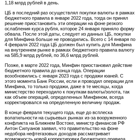
1,18 млрд рублей в день.
ЦБ в последний раз осуществлял покупки валюты в рамках
бюджетного правила в январе 2022 года, тогда он принял
решение приостановить эти операции на фоне резкого
ослабления курса рубля, которое 24 января приняло форму
обвала. После этой даты, следует из данных ЦБ, покупки
для Минфина больше не проводились. Всего с 14 января по
4 февраля 2022 года ЦБ должен был купить для Минфина
на внутреннем рынке в рамках бюджетного правила валюту
на 585,9 млрд рублей, по 36,6 млрд рублей.
Позже, в марте 2022 года, Минфин приостановил действие
бюджетного правила до конца года. Операции
возобновились с января 2023 года с продажи юаней. С
этого момента Банк России, если и проводил операции для
Минфина, то только продажи, даже в те месяцы, когда
министерство переходило к покупкам валюты/золота, так
как объем операций, определенных Минфином, всегда
корректировался на определенную величину продаж.
В конце февраля текущего года, еще до всплеска
волатильности на сырьевых рынках из-за вооруженного
конфликта на Ближнем Востоке, министр финансов РФ
Антон Силуанов заявил, что правительство на фоне
недобора нефтегазовых доходов рассматривает
возможность новой корректировки бюджетного правила