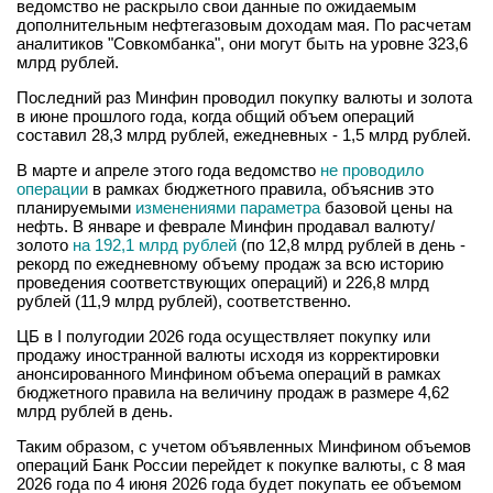
ведомство не раскрыло свои данные по ожидаемым
дополнительным нефтегазовым доходам мая. По расчетам
аналитиков "Совкомбанка", они могут быть на уровне 323,6
млрд рублей.
Последний раз Минфин проводил покупку валюты и золота
в июне прошлого года, когда общий объем операций
составил 28,3 млрд рублей, ежедневных - 1,5 млрд рублей.
В марте и апреле этого года ведомство
не проводило
операции
в рамках бюджетного правила, объяснив это
планируемыми
изменениями параметра
базовой цены на
нефть. В январе и феврале Минфин продавал валюту/
золото
на 192,1 млрд рублей
(по 12,8 млрд рублей в день -
рекорд по ежедневному объему продаж за всю историю
проведения соответствующих операций) и 226,8 млрд
рублей (11,9 млрд рублей), соответственно.
ЦБ в I полугодии 2026 года осуществляет покупку или
продажу иностранной валюты исходя из корректировки
анонсированного Минфином объема операций в рамках
бюджетного правила на величину продаж в размере 4,62
млрд рублей в день.
Таким образом, с учетом объявленных Минфином объемов
операций Банк России перейдет к покупке валюты, с 8 мая
2026 года по 4 июня 2026 года будет покупать ее объемом