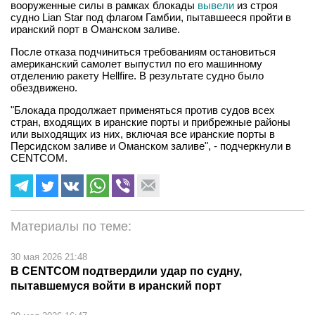
вооруженные силы в рамках блокады
вывели
из строя
судно Lian Star под флагом Гамбии, пытавшееся пройти в
иранский порт в Оманском заливе.
После отказа подчиниться требованиям остановиться
американский самолет выпустил по его машинному
отделению ракету Hellfire. В результате судно было
обездвижено.
"Блокада продолжает применяться против судов всех
стран, входящих в иранские порты и прибрежные районы
или выходящих из них, включая все иранские порты в
Персидском заливе и Оманском заливе", - подчеркнули в
CENTCOM.
Материалы по теме:
30 мая 2026 21:48
В CENTCOM подтвердили удар по судну,
пытавшемуся войти в иранский порт