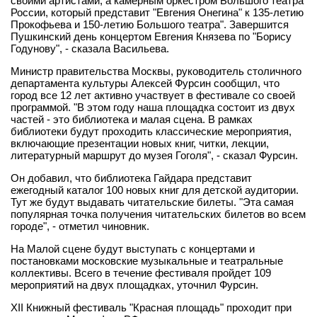
своими артистами, а камерным оркестром Большого театра
России, который представит "Евгения Онегина" к 135-летию
Прокофьева и 150-летию Большого театра". Завершится
Пушкинский день концертом Евгения Князева по "Борису
Годунову", - сказала Васильева.
Министр правительства Москвы, руководитель столичного
департамента культуры Алексей Фурсин сообщил, что
город все 12 лет активно участвует в фестивале со своей
программой. "В этом году наша площадка состоит из двух
частей - это библиотека и малая сцена. В рамках
библиотеки будут проходить классические мероприятия,
включающие презентации новых книг, читки, лекции,
литературный маршрут до музея Гоголя", - сказал Фурсин.
Он добавил, что библиотека Гайдара представит
ежегодный каталог 100 новых книг для детской аудитории.
Тут же будут выдавать читательские билеты. "Эта самая
популярная точка получения читательских билетов во всем
городе", - отметил чиновник.
На Малой сцене будут выступать с концертами и
постановками московские музыкальные и театральные
коллективы. Всего в течение фестиваля пройдет 109
мероприятий на двух площадках, уточнил Фурсин.
XII Книжный фестиваль "Красная площадь" проходит при