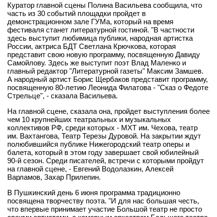
Куратор главной сцены Полина Васильева сообщила, что
часть из 30 событий площадки пройдет в
демонстрационном зале ГУМа, который на время
фестиваля станет литературной гостиной. "В частности
здесь выступит любимица публики, народная артистка
России, актриса БДТ Светлана Крючкова, которая
представит свою новую программу, посвященную Давиду
Самойлову. Здесь же выступит поэт Влад Маленко и
главный редактор "Литературной газеты" Максим Замшев.
А народный артист Борис Щербаков представит программу,
посвященную 80-летию Леонида Филатова - "Сказ о Федоте
Стрельце", - сказала Васильева.
На главной сцене, сказала она, пройдет выступления более
чем 10 крупнейших театральных и музыкальных
коллективов РФ, среди которых - МХТ им. Чехова, театр
им. Вахтангова, Театр Терезы Дуровой. На закрытии ждут
полюбившийся публике Нижегородский театр оперы и
балета, который в этом году завершает свой юбилейный
90-й сезон. Среди писателей, встречи с которыми пройдут
на главной сцене, - Евгений Водолазкин, Алексей
Варламов, Захар Прилепин.
В Пушкинский день 6 июня программа традиционно
посвящена творчеству поэта. "И для нас большая честь,
что впервые принимает участие Большой театр не просто