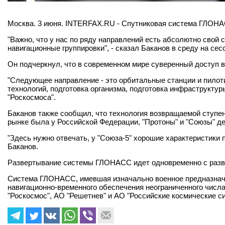
Москва. 3 июня. INTERFAX.RU - Спутниковая система ГЛОНАСС
"Важно, что у нас по ряду направлений есть абсолютно свой
навигационные группировки", - сказал Баканов в среду на сесс
Он подчеркнул, что в современном мире суверенный доступ 
"Следующее направление - это орбитальные станции и пилоти
технологий, подготовка организма, подготовка инфраструктур
"Роскосмоса".
Баканов также сообщил, что технология возвращаемой ступени
рынке была у Российской Федерации, "Протоны" и "Союзы" де
"Здесь нужно отвечать, у "Союза-5" хорошие характеристики п
Баканов.
Развертывание системы ГЛОНАСС идет одновременно с развит
Система ГЛОНАСС, имевшая изначально военное предназначен
навигационно-временного обеспечения неограниченного числ
"Роскосмос", АО "Решетнев" и АО "Российские космические с