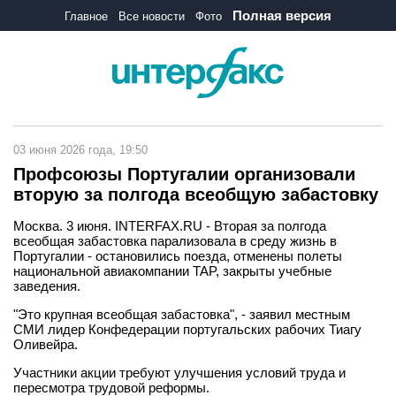
Полная версия
Главное
Все новости
Фото
03 июня 2026 года, 19:50
Профсоюзы Португалии организовали
вторую за полгода всеобщую забастовку
Москва. 3 июня. INTERFAX.RU - Вторая за полгода
всеобщая забастовка парализовала в среду жизнь в
Португалии - остановились поезда, отменены полеты
национальной авиакомпании TAP, закрыты учебные
заведения.
"Это крупная всеобщая забастовка", - заявил местным
СМИ лидер Конфедерации португальских рабочих Тиагу
Оливейра.
Участники акции требуют улучшения условий труда и
пересмотра трудовой реформы.