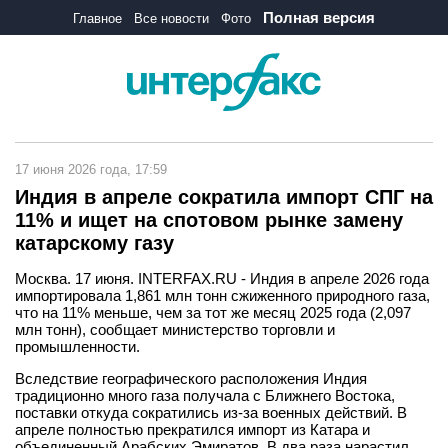
Полная версия
Главное
Все новости
Фото
17 июня 2026 года, 17:59
Индия в апреле сократила импорт СПГ на
11% и ищет на спотовом рынке замену
катарскому газу
Москва. 17 июня. INTERFAX.RU - Индия в апреле 2026 года
импортировала 1,861 млн тонн сжиженного природного газа,
что на 11% меньше, чем за тот же месяц 2025 года (2,097
млн тонн), сообщает министерство торговли и
промышленности.
Вследствие географического расположения Индия
традиционно много газа получала с Ближнего Востока,
поставки откуда сократились из-за военных действий. В
апреле полностью прекратился импорт из Катара и
объединенный Арабских Эмиратов. В два раза нарастил