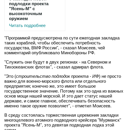
подлодки проекта
"Ясень-М" с
высокоточным
оружием
Читать подробнее
"Программой предусмотрена по сути ежегодная закладка
таких кораблей, чтобы обеспечить потребность
государства, ВМФ России", - сказал Моисеев, чей
комментарий опубликовало Минобороны РФ.
"Служить они будут в двух регионах - на Северном и
Тихоокеанских флотах", - сказал адмирал флота.
"Это (
строительство подлодок проекта - ИФ
) не просто
важно для военно-морского флота или отдельного
предприятия; конечно же, это имеет большое
государственное значение. Потому как это одна из важных
основ мощи нашей морской. И это дает статус нашей
державе, и самое главное, обеспечивать безопасность
именно такое оружие позволяет", - отметил Моисеев.
В среду состоялась торжественная церемония закладки
многоцелевого атомного подводного крейсера "Мурманск"
проекта "Ясень-М", это девятая подводная лодка этой
серии.