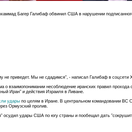
охаммад Багер Галибаф обвинил США в нарушении подписанног
у не приведет. Мы не сдадимся", - написал Галибаф в соцсети X
 о взаимопонимании несоблюдение иранских правил прохода су
ный Иран" и действия Израиля в Ливане.
сли удары
по целям в Иране. В центральном командовании ВС 
ерез Ормузский пролив.
" осудил удары США по югу страны и пообещал дать "сокрушит