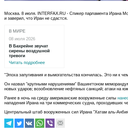
Москва. 8 июля. INTERFAX.RU - Спикер парламента Ирана М
и заверил, что Иран не сдастся.
В МИРЕ
08 июля 2026
В Бахрейне звучат
сирены воздушной
тревоги
Читать подробнее
"Эпоха запугивания и вымогательства кончилась. Это ни к чем
Он назвал "крупными нарушениями" Вашингтоном меморандума
новых ударов; возобновление нефтяных санкций; атаки на юж
Ранее в ночь на среду американские вооруженные силы
нане
нападения Ирана на три коммерческих судна, проходивших ч
Центральный штаб вооруженных сил Ирана "Хатам аль-Анбия