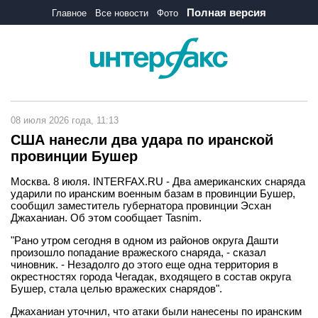
Полная версия
Главное
Все новости
Фото
08 июля 2026 года, 11:13
США нанесли два удара по иранской
провинции Бушер
Москва. 8 июля. INTERFAX.RU - Два американских снаряда
ударили по иранским военным базам в провинции Бушер,
сообщил заместитель губернатора провинции Эсхан
Джаханиан. Об этом сообщает Tasnim.
"Рано утром сегодня в одном из районов округа Дашти
произошло попадание вражеского снаряда, - сказал
чиновник. - Незадолго до этого еще одна территория в
окрестностях города Чегадак, входящего в состав округа
Бушер, стала целью вражеских снарядов".
Джаханиан уточнил, что атаки были нанесены по иранским