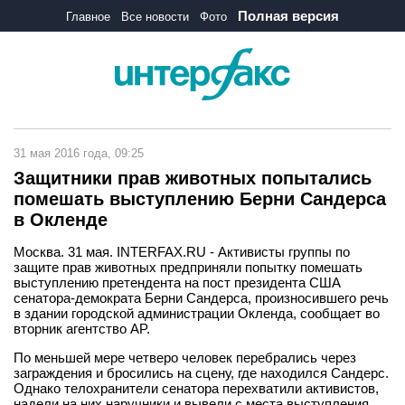
Полная версия
Главное
Все новости
Фото
31 мая 2016 года, 09:25
Защитники прав животных попытались
помешать выступлению Берни Сандерса
в Окленде
Москва. 31 мая. INTERFAX.RU - Активисты группы по
защите прав животных предприняли попытку помешать
выступлению претендента на пост президента США
сенатора-демократа Берни Сандерса, произносившего речь
в здании городской администрации Окленда, сообщает во
вторник агентство AP.
По меньшей мере четверо человек перебрались через
заграждения и бросились на сцену, где находился Сандерс.
Однако телохранители сенатора перехватили активистов,
надели на них наручники и вывели с места выступления.