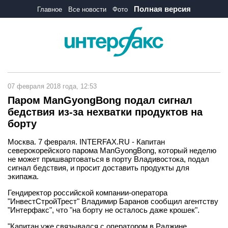
Полная версия
Главное
Все новости
Фото
07 февраля 2018 года, 12:53
Паром ManGyongBong подал сигнал
бедствия из-за нехватки продуктов на
борту
Москва. 7 февраля. INTERFAX.RU - Капитан
северокорейского парома ManGyongBong, который неделю
не может пришвартоваться в порту Владивостока, подал
сигнал бедствия, и просит доставить продукты для
экипажа.
Гендиректор российской компании-оператора
"ИнвестСтройТрест" Владимир Баранов сообщил агентству
"Интерфакс", что "на борту не осталось даже крошек".
"Капитан уже связывался с оператором в Раджине,