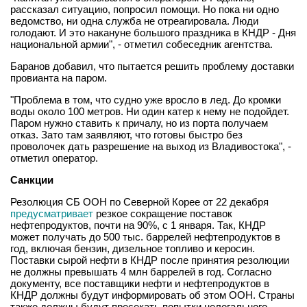
рассказал ситуацию, попросил помощи. Но пока ни одно
ведомство, ни одна служба не отреагировала. Люди
голодают. И это накануне большого праздника в КНДР - Дня
национальной армии", - отметил собеседник агентства.
Баранов добавил, что пытается решить проблему доставки
провианта на паром.
"Проблема в том, что судно уже вросло в лед. До кромки
воды около 100 метров. Ни один катер к нему не подойдет.
Паром нужно ставить к причалу, но из порта получаем
отказ. Зато там заявляют, что готовы быстро без
проволочек дать разрешение на выход из Владивостока", -
отметил оператор.
Санкции
Резолюция СБ ООН по Северной Корее от 22 декабря
предусматривает
резкое сокращение поставок
нефтепродуктов, почти на 90%, с 1 января. Так, КНДР
может получать до 500 тыс. баррелей нефтепродуктов в
год, включая бензин, дизельное топливо и керосин.
Поставки сырой нефти в КНДР после принятия резолюции
не должны превышать 4 млн баррелей в год. Согласно
документу, все поставщики нефти и нефтепродуктов в
КНДР должны будут информировать об этом ООН. Страны
также должны будут пресекать попытки нелегального