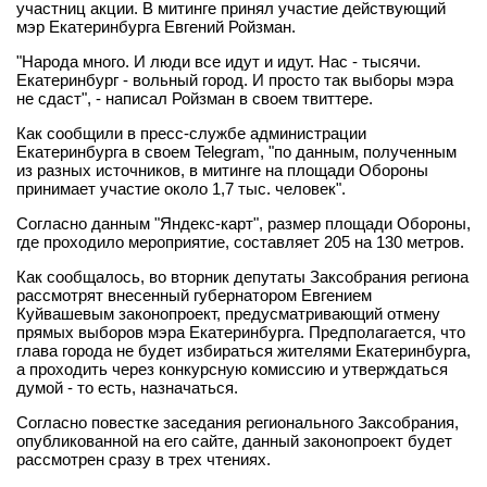
участниц акции. В митинге принял участие действующий
мэр Екатеринбурга Евгений Ройзман.
"Народа много. И люди все идут и идут. Нас - тысячи.
Екатеринбург - вольный город. И просто так выборы мэра
не сдаст", - написал Ройзман в своем твиттере.
Как сообщили в пресс-службе администрации
Екатеринбурга в своем Telegram, "по данным, полученным
из разных источников, в митинге на площади Обороны
принимает участие около 1,7 тыс. человек".
Согласно данным "Яндекс-карт", размер площади Обороны,
где проходило мероприятие, составляет 205 на 130 метров.
Как сообщалось, во вторник депутаты Заксобрания региона
рассмотрят внесенный губернатором Евгением
Куйвашевым законопроект, предусматривающий отмену
прямых выборов мэра Екатеринбурга. Предполагается, что
глава города не будет избираться жителями Екатеринбурга,
а проходить через конкурсную комиссию и утверждаться
думой - то есть, назначаться.
Согласно повестке заседания регионального Заксобрания,
опубликованной на его сайте, данный законопроект будет
рассмотрен сразу в трех чтениях.