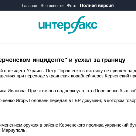
Полная версия
Главное
Все новости
Фото
ерченском инциденте" и уехал за границу
й президент Украины Петр Порошенко в пятницу не пришел на д
шениях при переходе украинских кораблей через Керченский пр
ка Иванова. При этом она подчеркнула, что Порошенко был заб
рошенко Игорь Головань передал в ГБР документ, в котором гово
рименением оружия в районе Керченского пролива украинский б
в Мариуполь.