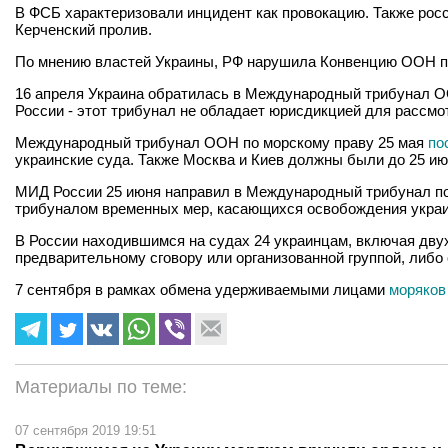
В ФСБ характеризовали инцидент как провокацию. Также рос
Керченский пролив.
По мнению властей Украины, РФ нарушила Конвенцию ООН по 
16 апреля Украина обратилась в Международный трибунал ОО
России - этот трибунал не обладает юрисдикцией для рассмо
Международный трибунал ООН по морскому праву 25 мая
по
украинские суда. Также Москва и Киев должны были до 25 ию
МИД России 25 июня направил в Международный трибунал по
трибуналом временных мер, касающихся освобождения украин
В России находившимся на судах 24 украинцам, включая дву
предварительному сговору или организованной группой, либо с
7 сентября в рамках обмена удерживаемыми лицами
моряков
Материалы по теме:
07 сентября 2019 19:51