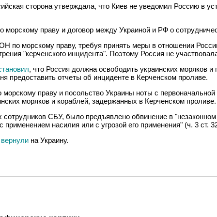
сийская сторона утверждала, что Киев не уведомил Россию в у
морскому праву и договор между Украиной и РФ о сотрудничест
Н по морскому праву, требуя принять меры в отношении Росси
трения "керченского инцидента". Поэтому Россия не участвовал
становил
, что Россия должна освободить украинских моряков и
ня предоставить отчеты об инциденте в Керченском проливе.
 морскому праву и посольство Украины ноты с первоначально
ских моряков и кораблей, задержанных в Керченском проливе.
х сотрудников СБУ, было предъявлено обвинение в "незаконном
 применением насилия или с угрозой его применения" (ч. 3 ст. 3
 вернули
на Украину.