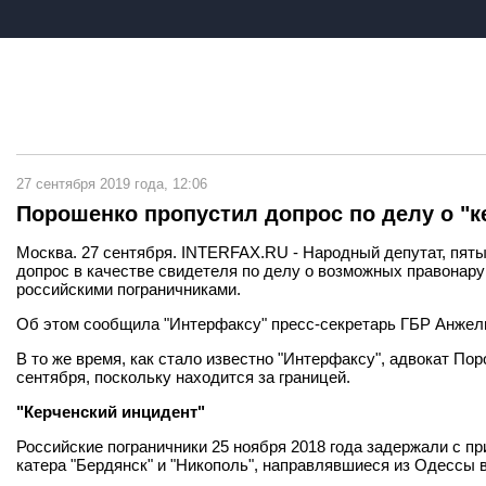
27 сентября 2019 года, 12:06
Порошенко пропустил допрос по делу о "к
Москва. 27 сентября. INTERFAX.RU - Народный депутат, пяты
допрос в качестве свидетеля по делу о возможных правонару
российскими пограничниками.
Об этом сообщила "Интерфаксу" пресс-секретарь ГБР Анжели
В то же время, как стало известно "Интерфаксу", адвокат По
сентября, поскольку находится за границей.
"Керченский инцидент"
Российские пограничники 25 ноября 2018 года задержали с п
катера "Бердянск" и "Никополь", направлявшиеся из Одессы 