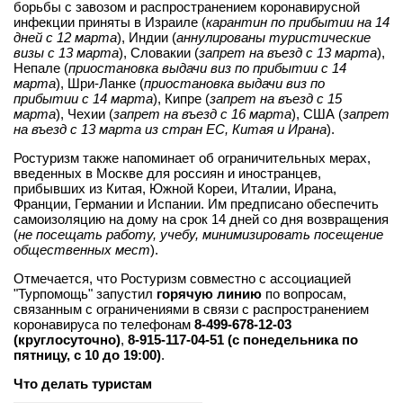
борьбы с завозом и распространением коронавирусной
инфекции приняты в Израиле (
карантин по прибытии на 14
дней с 12 марта
), Индии (
аннулированы туристические
визы с 13 марта
), Словакии (
запрет на въезд с 13 марта
),
Непале (
приостановка выдачи виз по прибытии с 14
марта
), Шри-Ланке (
приостановка выдачи виз по
прибытии с 14 марта
), Кипре (
запрет на въезд с 15
марта
), Чехии (
запрет на въезд с 16 марта
), США (
запрет
на въезд с 13 марта из стран ЕС, Китая и Ирана
).
Ростуризм также напоминает об ограничительных мерах,
введенных в Москве для россиян и иностранцев,
прибывших из Китая, Южной Кореи, Италии, Ирана,
Франции, Германии и Испании. Им предписано обеспечить
самоизоляцию на дому на срок 14 дней со дня возвращения
(
не посещать работу, учебу, минимизировать посещение
общественных мест
).
Отмечается, что Ростуризм совместно с ассоциацией
"Турпомощь" запустил
горячую линию
по вопросам,
связанным с ограничениями в связи с распространением
коронавируса по телефонам
8-499-678-12-03
(круглосуточно)
,
8-915-117-04-51 (с понедельника по
пятницу, с 10 до 19:00)
.
Что делать туристам