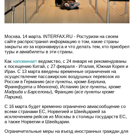
Москва. 14 марта. INTERFAX.RU - Ростуризм на своем
сайте распространил информацию о том, какие страны
закрыты из-за коронавируса и что делать тем, кто приобрел
туры и авиабилеты в эти страны.
Как
напоминает
ведомство, с 24 января не рекомендованы
к посещению Китай, с 27 февраля - Италия, Южная Корея и
Иран. С 13 марта введены временные ограничения на
осуществление пассажирских воздушных перевозок из
России в Германию (
все пункты, кроме Берлина,
Франкфурта и Мюнхена
), Испанию (
все пункты, кроме
Мадрида и Барселоны
), Францию (
все пункты кроме
Парижа
).
С 16 марта будет временно ограничено авиасообщение со
всеми странами ЕС, Норвегией и Швейцарией за
исключением рейсов из Москвы в столицы государств ЕС,
а также Норвегии и Швейцарии.
Ограничительные меры на въезд иностранных граждан для