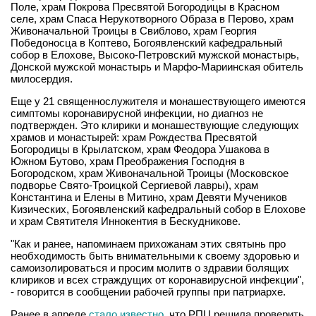
Поле, храм Покрова Пресвятой Богородицы в Красном
селе, храм Спаса Нерукотворного Образа в Перово, храм
Живоначальной Троицы в Свиблово, храм Георгия
Победоносца в Коптево, Богоявленский кафедральный
собор в Елохове, Высоко-Петровский мужской монастырь,
Донской мужской монастырь и Марфо-Мариинская обитель
милосердия.
Еще у 21 священнослужителя и монашествующего имеются
симптомы коронавирусной инфекции, но диагноз не
подтвержден. Это клирики и монашествующие следующих
храмов и монастырей: храм Рождества Пресвятой
Богородицы в Крылатском, храм Феодора Ушакова в
Южном Бутово, храм Преображения Господня в
Богородском, храм Живоначальной Троицы (Московское
подворье Свято-Троицкой Сергиевой лавры), храм
Константина и Елены в Митино, храм Девяти Мучеников
Кизических, Богоявленский кафедральный собор в Елохове
и храм Святителя Иннокентия в Бескудникове.
"Как и ранее, напоминаем прихожанам этих святынь про
необходимость быть внимательными к своему здоровью и
самоизолироваться и просим молитв о здравии болящих
клириков и всех страждущих от коронавирусной инфекции",
- говорится в сообщении рабочей группы при патриархе.
Ранее в апреле
стало известно
, что РПЦ решила проверить