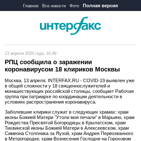
Полная версия
Главное
Все новости
Фото
13 апреля 2020 года, 16:49
РПЦ сообщила о заражении
коронавирусом 18 клириков Москвы
Москва. 13 апреля. INTERFAX.RU - COVID-19 выявлен уже
в общей сложности у 18 священнослужителей и
монашествующих российской столицы, сообщает Рабочая
группа при патриархе по координации деятельности в
условиях распространения коронавируса.
Заболевшие клирики служат в следующих храмах: храм
иконы Божией Матери "Утоли моя печали" в Марьино, храм
Рождества Пресвятой Богородицы в Крылатском, храм
Тихвинской иконы Божией Матери в Алексеевском, храм
Симеона Столпника за Яузой, храм Андрея Первозванного
в Метрогородке, храм Вознесения Господня на Гороховом