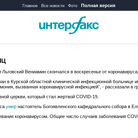
Полная версия
Главное
Все новости
Фото
ПЦ
 Льговский Вениамин скончался в воскресенье от коронавируса
ван в Курской областной клинической инфекционной больнице 
ония, вызванная коронавирусной инфекцией", - рассказали в гр
ной церкви, который стал жертвой COVID-19.
уса
умер
настоятель Богоявленского кафедрального собора в Ел
евания коронавирусом. Общее число случаев заболевания COVI