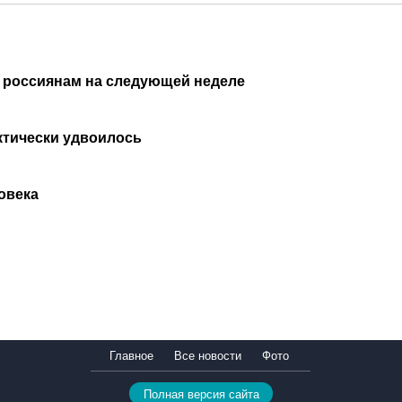
 россиянам на следующей неделе
ктически удвоилось
овека
Главное
Все новости
Фото
Полная версия сайта