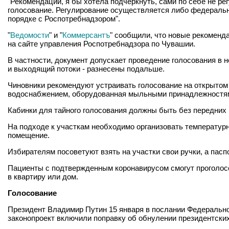
"Рекомендации, я бы хотела подчеркнуть, сами по себе не рег
голосование. Регулирование осуществляется либо федеральн
порядке с Роспотребнадзором".
"
Ведомости
" и "
Коммерсантъ
" сообщили, что новые рекоменд
на сайте управления Роспотребнадзора по Чувашии.
В частности, документ допускает проведение голосования в
и выходящий потоки - разнесены подальше.
Чиновники рекомендуют устраивать голосование на открытом 
водоснабжением, оборудованная мыльными принадлежностям
Кабинки для тайного голосования должны быть без передних 
На подходе к участкам необходимо организовать температур
помещение.
Избирателям посоветуют взять на участки свои ручки, а пас
Пациенты с подтвержденным коронавирусом смогут проголосов
в квартиру или дом.
Голосование
Президент Владимир Путин 15 января в послании Федерально
законопроект включили поправку об обнулении президентских