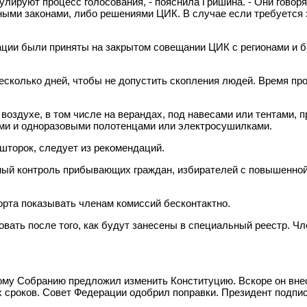
улируют процесс голосования, - пояснила Гришина. - Они говорят
ыми законами, либо решениями ЦИК. В случае если требуется 
ации были приняты на закрытом совещании ЦИК с регионами и 
 несколько дней, чтобы не допустить скопления людей. Время 
воздухе, в том числе на верандах, под навесами или тентами, 
и и одноразовыми полотенцами или электросушилками.
шторок, следует из рекомендаций.
ный контроль прибывающих граждан, избирателей с повышенной
порта показывать членам комиссий бесконтактно.
ать после того, как будут занесены в специальный реестр. Чл
му Собранию предложил изменить Конституцию. Вскоре он внес 
 сроков. Совет Федерации одобрил поправки. Президент подпис