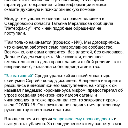
гарантирует сохранение тайны информации и может
оказать духовную и психологическую помощь.
Между тем уполномоченная по правам человека в
Свердловской области Татьяна Мерзлякова сообщила
"Интерфаксу", что к ней подобные обращения не
поступали.
"Там только начинается (процесс - ИФ). Мы договорились,
что сначала работает само православное сообщество.
Возможно, они сами справятся, без властей, без силовиков.
Дальше будем смотреть. Мне кажется, излишнее
вмешательство в дела православия и любой религии - это
неправильно", - сказала собеседница агентства.
"Захвативший"
Среднеуральский женский монастырь
схиигумен Сергий - ковид-диссидент. В апреле в интернете
разошлись видеозаписи его выступлений, на которых он
называл пандемию коронавируса мифом, предостерегал об
угрозе создания электронного лагеря сатаны и
чипирования, а также проклинал тех, то закрывает храмы
из-за COVID-19. Он призывал не подчиняться церковному
руководству и светским властям.
В конце апреля епархия
запретила ему проповедовать
и
выступать публично. За неподчинение этому запрету в мае