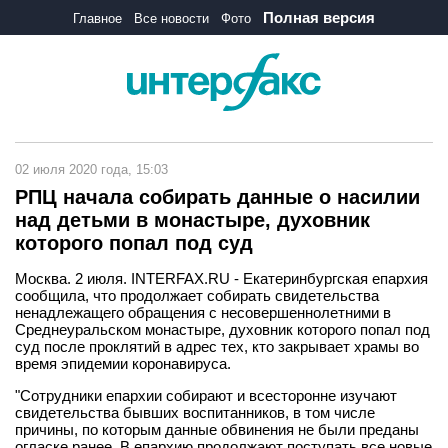
Полная версия
Главное
Все новости
Фото
02 июля 2020 года, 15:03
РПЦ начала собирать данные о насилии
над детьми в монастыре, духовник
которого попал под суд
Москва. 2 июля. INTERFAX.RU - Екатеринбургская епархия
сообщила, что продолжает собирать свидетельства
ненадлежащего обращения с несовершеннолетними в
Среднеуральском монастыре, духовник которого попал под
суд после проклятий в адрес тех, кто закрывает храмы во
время эпидемии коронавируса.
"Сотрудники епархии собирают и всесторонне изучают
свидетельства бывших воспитанников, в том числе
причины, по которым данные обвинения не были преданы
огласке ранее. В епархию продолжают поступать все новые