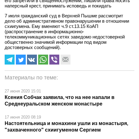
его запретили в священнослужении, лишили права носить
наперсный крест, принимать исповедь и покидать
7 июля гражданский суд в Верхней Пышме рассмотрит
дело об административном правонарушении в отношении
схиигумена. Ему вменяют ч.9 ст.13.15 КоАП
(распространение в информационно-
телекоммуникационных сетях заведомо недостоверной
общественно значимой информации под видом
достоверных сообщений).
Материалы по теме:
27 июня 2020 15:01
Ксения Собчак заявила, что на нее напали в
Среднеуральском женском монастыре
17 июня 2020 08:19
Настоятельница и монахини ушли из монастыря,
"захваченного" схиигуменом Сергием