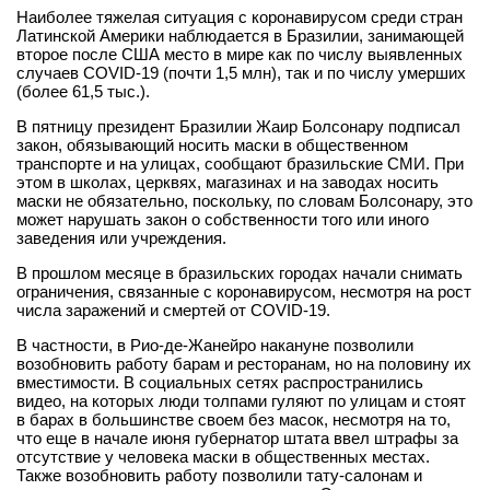
Наиболее тяжелая ситуация с коронавирусом среди стран
Латинской Америки наблюдается в Бразилии, занимающей
второе после США место в мире как по числу выявленных
случаев COVID-19 (почти 1,5 млн), так и по числу умерших
(более 61,5 тыс.).
В пятницу президент Бразилии Жаир Болсонару подписал
закон, обязывающий носить маски в общественном
транспорте и на улицах, сообщают бразильские СМИ. При
этом в школах, церквях, магазинах и на заводах носить
маски не обязательно, поскольку, по словам Болсонару, это
может нарушать закон о собственности того или иного
заведения или учреждения.
В прошлом месяце в бразильских городах начали снимать
ограничения, связанные с коронавирусом, несмотря на рост
числа заражений и смертей от COVID-19.
В частности, в Рио-де-Жанейро накануне позволили
возобновить работу барам и ресторанам, но на половину их
вместимости. В социальных сетях распространились
видео, на которых люди толпами гуляют по улицам и стоят
в барах в большинстве своем без масок, несмотря на то,
что еще в начале июня губернатор штата ввел штрафы за
отсутствие у человека маски в общественных местах.
Также возобновить работу позволили тату-салонам и