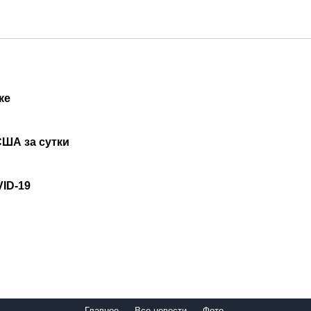
ке
США за сутки
VID-19
Главное
Все новости
Фото