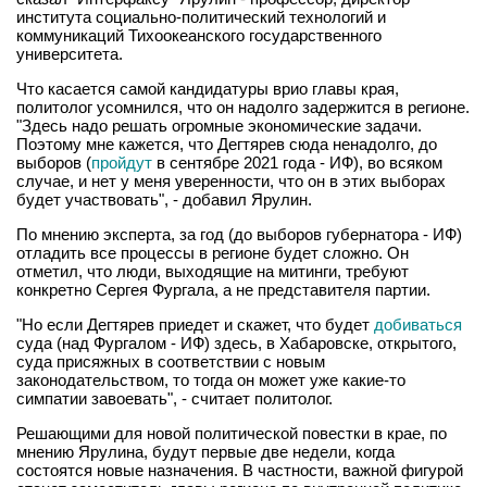
института социально-политический технологий и
коммуникаций Тихоокеанского государственного
университета.
Что касается самой кандидатуры врио главы края,
политолог усомнился, что он надолго задержится в регионе.
"Здесь надо решать огромные экономические задачи.
Поэтому мне кажется, что Дегтярев сюда ненадолго, до
выборов (
пройдут
в сентябре 2021 года - ИФ), во всяком
случае, и нет у меня уверенности, что он в этих выборах
будет участвовать", - добавил Ярулин.
По мнению эксперта, за год (до выборов губернатора - ИФ)
отладить все процессы в регионе будет сложно. Он
отметил, что люди, выходящие на митинги, требуют
конкретно Сергея Фургала, а не представителя партии.
"Но если Дегтярев приедет и скажет, что будет
добиваться
суда (над Фургалом - ИФ) здесь, в Хабаровске, открытого,
суда присяжных в соответствии с новым
законодательством, то тогда он может уже какие-то
симпатии завоевать", - считает политолог.
Решающими для новой политической повестки в крае, по
мнению Ярулина, будут первые две недели, когда
состоятся новые назначения. В частности, важной фигурой