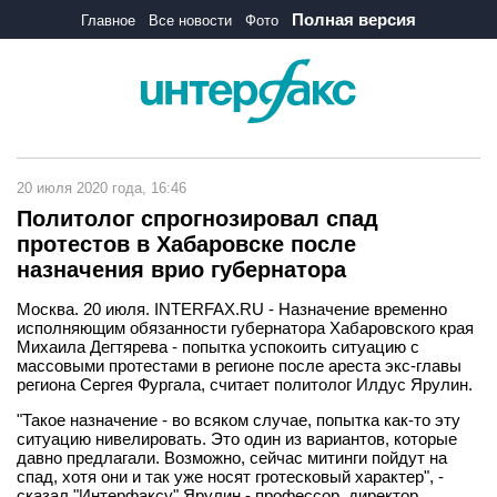
Полная версия
Главное
Все новости
Фото
20 июля 2020 года, 16:46
Политолог спрогнозировал спад
протестов в Хабаровске после
назначения врио губернатора
Москва. 20 июля. INTERFAX.RU - Назначение временно
исполняющим обязанности губернатора Хабаровского края
Михаила Дегтярева - попытка успокоить ситуацию с
массовыми протестами в регионе после ареста экс-главы
региона Сергея Фургала, считает политолог Илдус Ярулин.
"Такое назначение - во всяком случае, попытка как-то эту
ситуацию нивелировать. Это один из вариантов, которые
давно предлагали. Возможно, сейчас митинги пойдут на
спад, хотя они и так уже носят гротесковый характер", -
сказал "Интерфаксу" Ярулин - профессор, директор