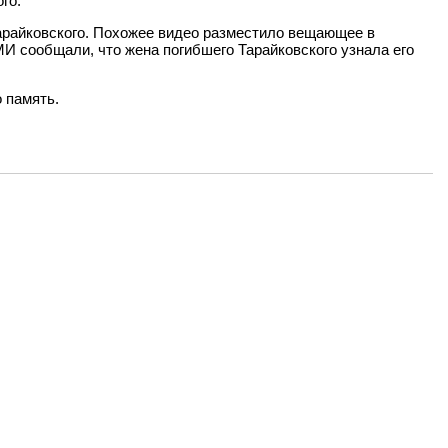
го.
 Тарайковского. Похожее видео разместило вещающее в
МИ сообщали, что жена погибшего Тарайковского узнала его
о память.