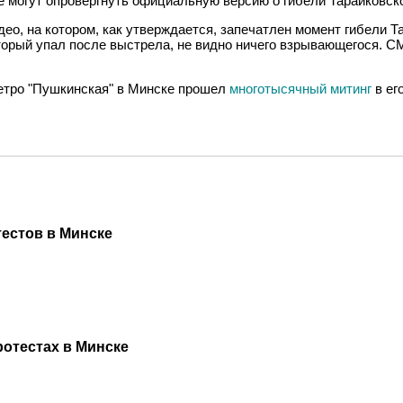
 могут опровергнуть официальную версию о гибели Тарайковско
видео, на котором, как утверждается, запечатлен момент гибели
оторый упал после выстрела, не видно ничего взрывающегося. С
метро "Пушкинская" в Минске прошел
многотысячный митинг
в ег
тестов в Минске
отестах в Минске