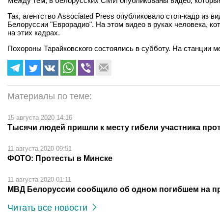
Между тем, в белорусских СМИ опубликованы видео, которые
Так, агентство Associated Press опубликовало стоп-кадр из 
Белоруссии "Еврорадио". На этом видео в руках человека, к
на этих кадрах.
Похороны Тарайковского состоялись в субботу. На станции 
Материалы по теме:
15 августа 2020 14:16
Тысячи людей пришли к месту гибели участника про
11 августа 2020 09:51
ФОТО: Протесты в Минске
11 августа 2020 01:11
МВД Белоруссии сообщило об одном погибшем на пр
Читать все новости