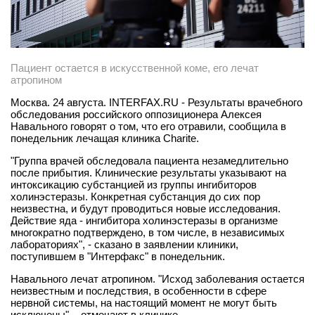
Пациент остается в искусственной коме, его лечат
атропином
Москва. 24 августа. INTERFAX.RU - Результаты врачебного
обследования российского оппозиционера Алексея
Навального говорят о том, что его отравили, сообщила в
понедельник лечащая клиника Charite.
"Группа врачей обследовала пациента незамедлительно
после прибытия. Клинические результаты указывают на
интоксикацию субстанцией из группы ингибиторов
холинэстеразы. Конкретная субстанция до сих пор
неизвестна, и будут проводиться новые исследования.
Действие яда - ингибитора холинэстеразы в организме
многократно подтверждено, в том числе, в независимых
лабораториях", - сказано в заявлении клиники,
поступившем в "Интерфакс" в понедельник.
Навального лечат атропином. "Исход заболевания остается
неизвестным и последствия, в особенности в сфере
нервной системы, на настоящий момент не могут быть
исключены", - отмечают в клинике.