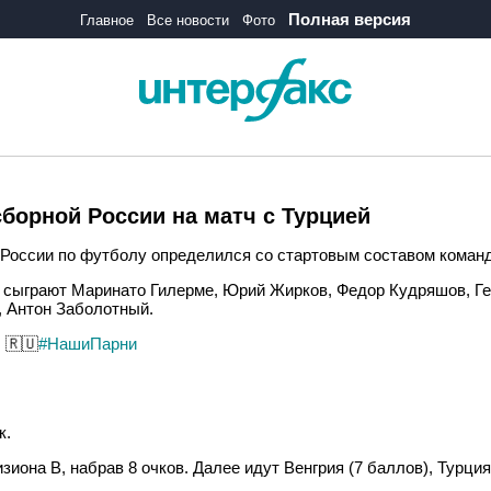
Полная версия
Главное
Все новости
Фото
борной России на матч с Турцией
России по футболу определился со стартовым составом команды
 сыграют Маринато Гилерме, Юрий Жирков, Федор Кудряшов, Ге
, Антон Заболотный.
 🇷🇺
#НашиПарни
к.
иона В, набрав 8 очков. Далее идут Венгрия (7 баллов), Турция 