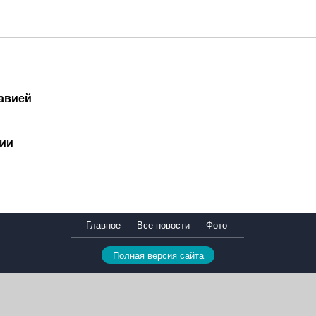
авией
сии
Главное
Все новости
Фото
Полная версия сайта