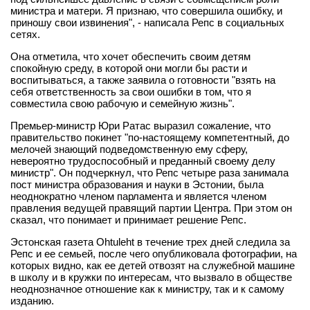
министра и матери. Я признаю, что совершила ошибку, и
приношу свои извинения", - написала Репс в социальных
сетях.
Она отметила, что хочет обеспечить своим детям
спокойную среду, в которой они могли бы расти и
воспитываться, а также заявила о готовности "взять на
себя ответственность за свои ошибки в том, что я
совместила свою рабочую и семейную жизнь".
Премьер-министр Юри Ратас выразил сожаление, что
правительство покинет "по-настоящему компетентный, до
мелочей знающий подведомственную ему сферу,
невероятно трудоспособный и преданный своему делу
министр". Он подчеркнул, что Репс четыре раза занимала
пост министра образования и науки в Эстонии, была
неоднократно членом парламента и является членом
правления ведущей правящий партии Центра. При этом он
сказал, что понимает и принимает решение Репс.
Эстонская газета Ohtuleht в течение трех дней следила за
Репс и ее семьей, после чего опубликовала фотографии, на
которых видно, как ее детей отвозят на служебной машине
в школу и в кружки по интересам, что вызвало в обществе
неоднозначное отношение как к министру, так и к самому
изданию.