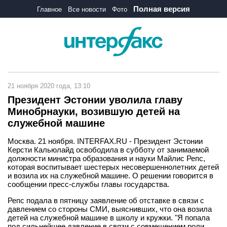
Полная версия
Главное
Все новости
Фото
21 ноября 2020 года, 13:10
Президент Эстонии уволила главу
Минобрнауки, возившую детей на
служебной машине
Москва. 21 ноября. INTERFAX.RU - Президент Эстонии
Керсти Кальюлайд освободила в субботу от занимаемой
должности министра образования и науки Майлис Репс,
которая воспитывает шестерых несовершеннолетних детей
и возила их на служебной машине. О решении говорится в
сообщении пресс-службы главы государства.
Репс подала в пятницу заявление об отставке в связи с
давлением со стороны СМИ, выяснивших, что она возила
детей на служебной машине в школу и кружки. "Я попала
под сильнейшее давление в связи с совмещением роли