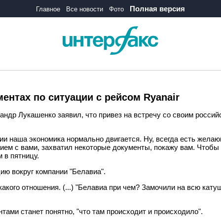
Полная версия
Главное
Все новости
Фото
ентах по ситуации с рейсом Ryanair
андр Лукашенко заявил, что привез на встречу со своим росс
сии наша экономика нормально двигается. Ну, всегда есть желаю
м с вами, захватил некоторые документы, покажу вам. Чтобы вы
 в пятницу.
цию вокруг компании "Белавиа".
акого отношения. (...) "Белавиа при чем? Замочили на всю катушк
тами станет понятно, "что там происходит и происходило".