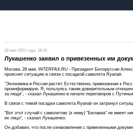
28 мая 2021 года, 18:42
Лукашенко заявил о привезенных им докум
Москва. 28 мая. INTERFAX.RU - Президент Белоруссии Алекс
прояснят ситуацию в связи с посадкой самолета Ryanair.
"Экономика в России растет. Естественно, привязанная к Рос
проинформирую. Я, пользуясь таким доверительным отношение
за люди", - сказал Лукашенко в начале переговоров с Путиным
В связи с темой посадки самолета Ryanair он затронул ситуа
"Вот этот случай с самолетом: (к нему) "Белавиа" не имеет ник
их лицо", - сказал Лукашенко.
Он добавил, что после ознакомления с привезенными докумен