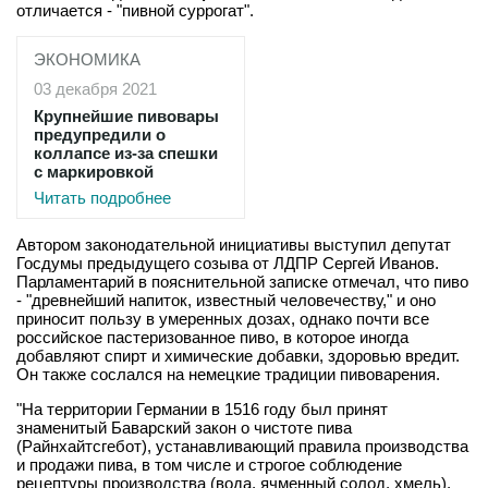
отличается - "пивной суррогат".
ЭКОНОМИКА
03 декабря 2021
Крупнейшие пивовары
предупредили о
коллапсе из-за спешки
с маркировкой
Читать подробнее
Автором законодательной инициативы выступил депутат
Госдумы предыдущего созыва от ЛДПР Сергей Иванов.
Парламентарий в пояснительной записке отмечал, что пиво
- "древнейший напиток, известный человечеству," и оно
приносит пользу в умеренных дозах, однако почти все
российское пастеризованное пиво, в которое иногда
добавляют спирт и химические добавки, здоровью вредит.
Он также сослался на немецкие традиции пивоварения.
"На территории Германии в 1516 году был принят
знаменитый Баварский закон о чистоте пива
(Райнхайтсгебот), устанавливающий правила производства
и продажи пива, в том числе и строгое соблюдение
рецептуры производства (вода, ячменный солод, хмель).