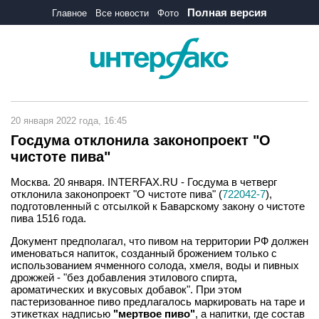
Полная версия
Главное
Все новости
Фото
20 января 2022 года, 16:45
Госдума отклонила законопроект "О
чистоте пива"
Москва. 20 января. INTERFAX.RU - Госдума в четверг
отклонила законопроект "О чистоте пива" (
722042-7
),
подготовленный с отсылкой к Баварскому закону о чистоте
пива 1516 года.
Документ предполагал, что пивом на территории РФ должен
именоваться напиток, созданный брожением только с
использованием ячменного солода, хмеля, воды и пивных
дрожжей - "без добавления этилового спирта,
ароматических и вкусовых добавок". При этом
пастеризованное пиво предлагалось маркировать на таре и
этикетках надписью
"мертвое пиво"
, а напитки, где состав