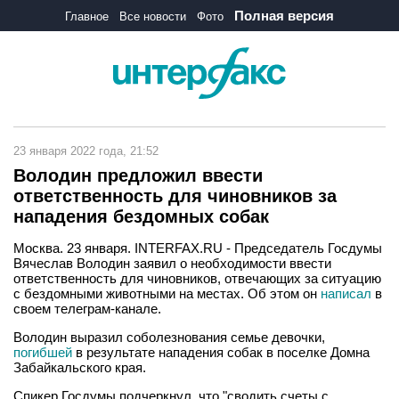
Полная версия
Главное
Все новости
Фото
23 января 2022 года, 21:52
Володин предложил ввести
ответственность для чиновников за
нападения бездомных собак
Москва. 23 января. INTERFAX.RU - Председатель Госдумы
Вячеслав Володин заявил о необходимости ввести
ответственность для чиновников, отвечающих за ситуацию
с бездомными животными на местах. Об этом он
написал
в
своем телеграм-канале.
Володин выразил соболезнования семье девочки,
погибшей
в результате нападения собак в поселке Домна
Забайкальского края.
Спикер Госдумы подчеркнул, что "сводить счеты с