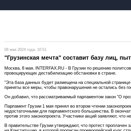
08 мая 2024 года, 10:51
"Грузинская мечта" составит базу лиц, п
Москва. 8 мая. INTERFAX.RU - В Грузии по решению политсов
провоцирующих дестабилизацию обстановки в стране.
"Эта база данных будет размещена на специальной странице в
приняты все меры, чтобы правонарушения не остались без го
Он добавил, что рассматриваемый парламентом закон "О проз
Парламент Грузии 1 мая принял во втором чтении законопрое
недостаточными для парламентского большинства. В окончате
против этого законопроекта. Участники акций заявляют, что н
В правительстве Грузии утверждают, что протест проплаче
на Конституцию, в которой прописан проевропейский курс стр