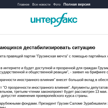
Полная версия
Главное
Все новости
Фото
ытающихся дестабилизировать ситуацию
ета правящей партии "Грузинская мечта" с помощью партийных
 интернете и будет доступной и прозрачной для граждан Грузии
сударственной и общественной реакции", - заявил на брифинге
рачности иностранного влияния" внесет большой вклад в обесп
кт "О прозрачности иностранного влияния". Аргументы депутато
льном, третьем чтении законопроект будет рассмотрен 13 мая.
е допустят изменения проевропейского курса страны.
н зарубежными фондами. Президент Грузии Саломе Зурабишвили
аны.