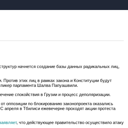
 структур начнется создание базы данных радикальных лиц,
. Против этих лиц в рамках закона и Конституции будут
 спикер парламента Шалва Папуашвили.
ечение спокойствия в Грузии и процесс деполяризации.
в от оппозиции по блокированию законопроекта оказались
 С апреля в Тбилиси ежевечерне проходят акции протеста
заявляет
, что действующее правительство осуществило атаку