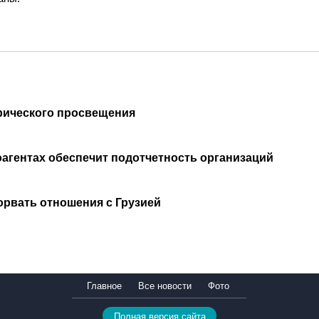
орического просвещения
ноагентах обеспечит подотчетность организаций
дорвать отношения с Грузией
Главное
Все новости
Фото
Полная версия сайта