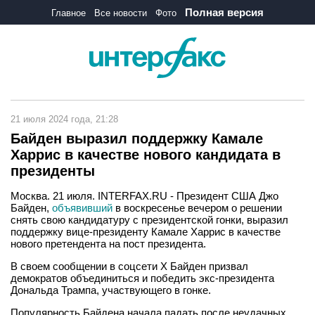
Полная версия
Главное
Все новости
Фото
21 июля 2024 года, 21:28
Байден выразил поддержку Камале
Харрис в качестве нового кандидата в
президенты
Москва. 21 июля. INTERFAX.RU - Президент США Джо
Байден,
объявивший
в воскресенье вечером о решении
снять свою кандидатуру с президентской гонки, выразил
поддержку вице-президенту Камале Харрис в качестве
нового претендента на пост президента.
В своем сообщении в соцсети X Байден призвал
демократов объединиться и победить экс-президента
Дональда Трампа, участвующего в гонке.
Популярность Байдена начала падать после неудачных