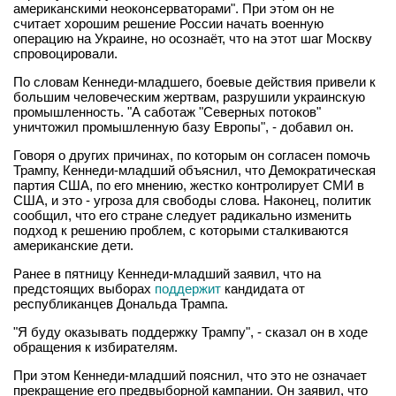
американскими неоконсерваторами". При этом он не
считает хорошим решение России начать военную
операцию на Украине, но осознаёт, что на этот шаг Москву
спровоцировали.
По словам Кеннеди-младшего, боевые действия привели к
большим человеческим жертвам, разрушили украинскую
промышленность. "А саботаж "Северных потоков"
уничтожил промышленную базу Европы", - добавил он.
Говоря о других причинах, по которым он согласен помочь
Трампу, Кеннеди-младший объяснил, что Демократическая
партия США, по его мнению, жестко контролирует СМИ в
США, и это - угроза для свободы слова. Наконец, политик
сообщил, что его стране следует радикально изменить
подход к решению проблем, с которыми сталкиваются
американские дети.
Ранее в пятницу Кеннеди-младший заявил, что на
предстоящих выборах
поддержит
кандидата от
республиканцев Дональда Трампа.
"Я буду оказывать поддержку Трампу", - сказал он в ходе
обращения к избирателям.
При этом Кеннеди-младший пояснил, что это не означает
прекращение его предвыборной кампании. Он заявил, что