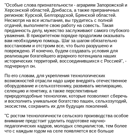
"Особые слова признательности - аграриям Запорожской и
Херсонской областей, Донбасса, а также приграничных
регионов: Курской, Белгородской, Брянской областей.
Несмотря на все испытания, вы трудитесь с полной
отдачей, выполняете свою работу на совесть. Такая
преданность делу, мужество заслуживают самого глубокого
уважения. В приоритетном порядке продолжим оказывать
вам необходимую помощь. Шаг за шагом обязательно
восстановим и отстроим все, что было разрушено и
повреждено. И конечно, будем создавать условия для
реализации богатейшего аграрного потенциала наших
исторических территорий, воссоединившихся с Россией", -
подчеркнул он.
По его словам, для укрепления технологических
возможностей отрасли надо шире внедрять отечественное
оборудование и сельхозтехнику, развивать мелиорацию,
селекцию и генетику, а также перспективные
природоподобные технологии, которые позволяют сберечь
и восполнить уникальное богатство пашен, сельхозугодий,
экосистем, сохранить их для будущих поколений.
"С ростом технологичности сельского производства особое
внимание предстоит уделить подготовке научно-
педагогических кадров, молодых специалистов, тем более
что с каждым годом на селе появляется все больше