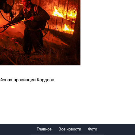
айонах провинции Кордова
Главное
Все новости
Фото