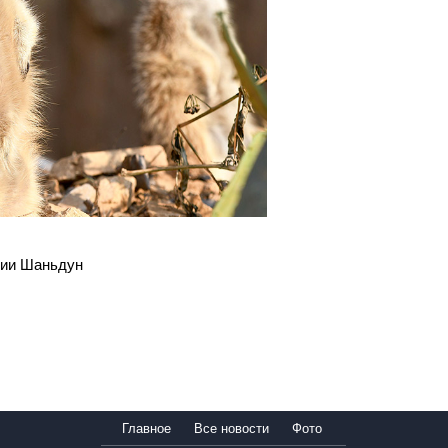
ции Шаньдун
Главное
Все новости
Фото