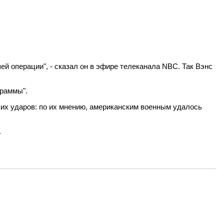
й операции", - сказал он в эфире телеканала NBC. Так Вэнс
граммы".
ких ударов: по их мнению, американским военным удалось
.