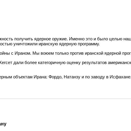
ность получить ядерное оружие. Именно это и было целью наше
лностью уничтожили иранскую ядерную программу.
войны с Ираном. Мы воюем только против иранской ядерной про
Хегсет дали более категоричную оценку результатов американс
ерным объектам Ирана: Фордо, Натанзу и по заводу в Исфахане
ану