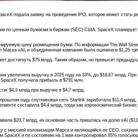
paceX подала заявку на проведение IPO, которое может стать 
сии по ценным бумагам и биржам (SEC) США, SpaceX планирует
ируемую цену размещения бумаг. По информации The Wall Street 
 Маска xAI, и объединенная компания была оценена в $1,25 трл
ет достигнуть $75 млрд. Таким образом, он превысит предыдущ
я увеличила выручку в 2025 году на 33%, до $18,67 млрд. При 
у SpaceX получила прибыль в $791 млн.
тиг $4,3 млрд при выручке в $4,7 млрд.
рошлом году, спутниковая сеть Starlink заработала $11,4 млрд,
егменте составила $4,4 млрд, тогда как аэрокосмический бизнес
или $20,7 млрд, их основная часть пришлась на долю xAI ($12
ду с миссией колонизации Марса и являющийся ее CEO, сохраня
м SpaceX и по состоянию на 1 мая контролировал 85% голосующ