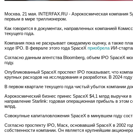
Москва. 21 мая. INTERFAX.RU - Аэрокосмическая компания S
первым в мире триллионером.
Как говорится в документах, направленных компанией Комис
текущего года.
Компания пока не раскрывает ожидаемую оценку, а также план
ходе IPO. В феврале этого года SpaceX
приобрела
ИИ-стартап
Согласно данным агентства Bloomberg, объем IPO SpaceX мож
году.
Опубликованный SpaceX проспект IPO показывает, что компани
крупных расходов на исследования и разработки. В 2024 год
В первом квартале текущего года чистый убыток компании дос
Аэрокосмический бизнес принес SpaceX $4,1 млрд выручки в п
направление Starlink: годовая операционная прибыль в этом с
млрд.
Совокупные капиталовложения SpaceX в минувшем году состав
Согласно проспекту IPO, Маск, основавший SpaceX в 2002 го
собственности компании. Он является крупнейшим акционеро