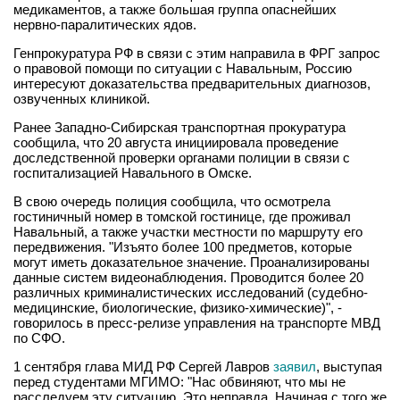
медикаментов, а также большая группа опаснейших
нервно-паралитических ядов.
Генпрокуратура РФ в связи с этим направила в ФРГ запрос
о правовой помощи по ситуации с Навальным, Россию
интересуют доказательства предварительных диагнозов,
озвученных клиникой.
Ранее Западно-Сибирская транспортная прокуратура
сообщила, что 20 августа инициировала проведение
доследственной проверки органами полиции в связи с
госпитализацией Навального в Омске.
В свою очередь полиция сообщила, что осмотрела
гостиничный номер в томской гостинице, где проживал
Навальный, а также участки местности по маршруту его
передвижения. "Изъято более 100 предметов, которые
могут иметь доказательное значение. Проанализированы
данные систем видеонаблюдения. Проводится более 20
различных криминалистических исследований (судебно-
медицинские, биологические, физико-химические)", -
говорилось в пресс-релизе управления на транспорте МВД
по СФО.
1 сентября глава МИД РФ Сергей Лавров
заявил
, выступая
перед студентами МГИМО: "Нас обвиняют, что мы не
расследуем эту ситуацию. Это неправда. Начиная с того же