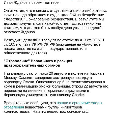
Иван Жданов в своем твиттере.
Он отметил, что в связи с отсутствием какого-либо ответа,
юрист фонда обратился в суд с жалобой на бездействие
следствия. "Обжалование бездействия. В результате мы
должны получить хоть какой-то ответ. Естественно, мы
считаем, что должно быть возбуждено уголовное дело", -
отмечает Жданов.
Возбудить дело ФБК требуют по статье по ч. 3 ст. 30, ч. 1
ст. 105 и ст. 277 УК РФ УК РФ (покушение на убийство и
посягательство на жизнь государственного или
общественного деятеля).
"Отравление" Навального и реакция
правоохранительных органов
Навальному стало плохо 20 августа в полете из Томска в
Москву. Самолет совершил экстренную посадку в
аэропорту Омска. Оппозиционер был госпитализирован в
коме в реанимацию омской больницы. Утром 22 августа его
перевезли на лечение в Германию и доставили в
берлинскую университетскую клинику Charite.
Врачи клиники сообщили, что
нашли в организме следы
отравления
веществами группы ингибиторов
холинэстеразы. На этих веществах основан ряд