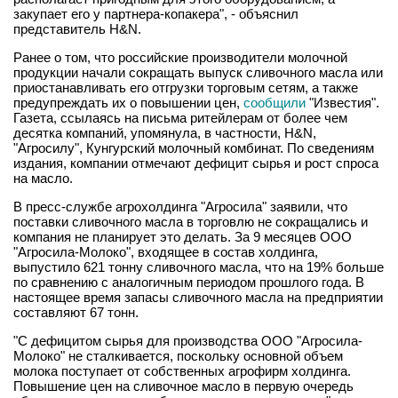
закупает его у партнера-копакера", - объяснил
представитель H&N.
Ранее о том, что российские производители молочной
продукции начали сокращать выпуск сливочного масла или
приостанавливать его отгрузки торговым сетям, а также
предупреждать их о повышении цен,
сообщили
"Известия".
Газета, ссылаясь на письма ритейлерам от более чем
десятка компаний, упомянула, в частности, H&N,
"Агросилу", Кунгурский молочный комбинат. По сведениям
издания, компании отмечают дефицит сырья и рост спроса
на масло.
В пресс-службе агрохолдинга "Агросила" заявили, что
поставки сливочного масла в торговлю не сокращались и
компания не планирует это делать. За 9 месяцев ООО
"Агросила-Молоко", входящее в состав холдинга,
выпустило 621 тонну сливочного масла, что на 19% больше
по сравнению с аналогичным периодом прошлого года. В
настоящее время запасы сливочного масла на предприятии
составляют 67 тонн.
"С дефицитом сырья для производства ООО "Агросила-
Молоко" не сталкивается, поскольку основной объем
молока поступает от собственных агрофирм холдинга.
Повышение цен на сливочное масло в первую очередь