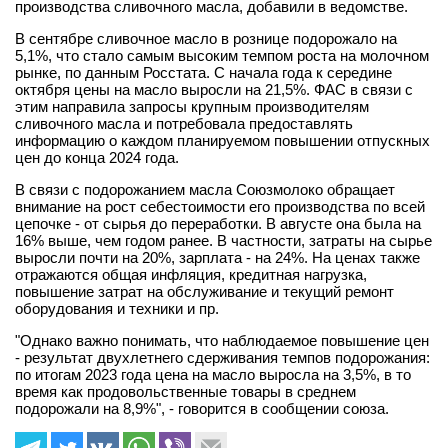
производства сливочного масла, добавили в ведомстве.
В сентябре сливочное масло в рознице подорожало на
5,1%, что стало самым высоким темпом роста на молочном
рынке, по данным Росстата. С начала года к середине
октября цены на масло выросли на 21,5%. ФАС в связи с
этим направила запросы крупным производителям
сливочного масла и потребовала предоставлять
информацию о каждом планируемом повышении отпускных
цен до конца 2024 года.
В связи с подорожанием масла Союзмолоко обращает
внимание на рост себестоимости его производства по всей
цепочке - от сырья до переработки. В августе она была на
16% выше, чем годом ранее. В частности, затраты на сырье
выросли почти на 20%, зарплата - на 24%. На ценах также
отражаются общая инфляция, кредитная нагрузка,
повышение затрат на обслуживание и текущий ремонт
оборудования и техники и пр.
"Однако важно понимать, что наблюдаемое повышение цен
- результат двухлетнего сдерживания темпов подорожания:
по итогам 2023 года цена на масло выросла на 3,5%, в то
время как продовольственные товары в среднем
подорожали на 8,9%", - говорится в сообщении союза.