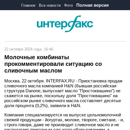
Полная версия
Главное
Все новости
Фото
22 октября 2024 года, 16:46
Молочные комбинаты
прокомментировали ситуацию со
сливочным маслом
Москва. 22 октября. INTERFAX.RU - Приостановка продаж
сливочного масла компанией H&N (бывшая российская
структура Danone, выпускает масло "Простоквашино") не
скажется на рынке, поскольку доля "Простоквашино" на
российском рынке сливочного масла составляет десятые
доли процента (0,2%), заявили в H&N.
Компания специализируется на выпуске цельномолочной
свежей продукции - йогуртах, молоке, твороге, сметане, - и,
строго говоря, даже не производит сливочное масло и не
располагает пригодным для этого оборудованием, а