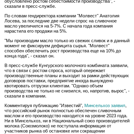
обусловлено ростом себестоимости производства", -
сказали в пресс-службе.
По словам гендиректора компании "Молвест" Анатолия
Лосева, за последние две недели спрос на сливочное
масло увеличился на 5-7%. С начала года компания
нарастила его продажи на 5%.
"Мы производим масло только из свежих сливок и в данный
момент не фиксируем дефицита сырья. "Молвест"
способен обеспечить рост производства еще на 10% до
конца года", - сказал он.
В пресс-службе Кунгурского молочного комбината заявили,
что в связи с ростом спроса, который опережает
производственные планы и выходит за рамки действующих
договоров поставки, предприятие иногда вынуждено
квотировать отгрузки клиентам. "Однако объем
производства не только не снизился, но, напротив, вырос", -
сказали в компании.
Комментируя публикацию "Известий",
Минсельхоз заявил
,
что российский рынок полностью обеспечен сливочным
маслом и его производство находится на уровне 2023 года.
Ни в Минсельхоз, ни в Национальный союз производителей
молока (Союзмолоко) не поступала информация от
участников рынка об остановке или сокращении