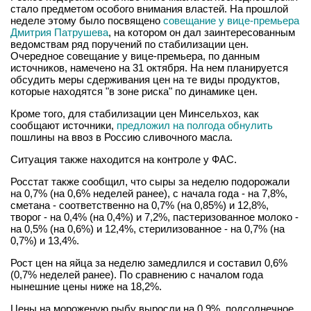
стало предметом особого внимания властей. На прошлой
неделе этому было посвящено
совещание у вице-премьера
Дмитрия Патрушева
, на котором он дал заинтересованным
ведомствам ряд поручений по стабилизации цен.
Очередное совещание у вице-премьера, по данным
источников, намечено на 31 октября. На нем планируется
обсудить меры сдерживания цен на те виды продуктов,
которые находятся "в зоне риска" по динамике цен.
Кроме того, для стабилизации цен Минсельхоз, как
сообщают источники,
предложил на полгода обнулить
пошлины на ввоз в Россию сливочного масла.
Ситуация также находится на контроле у ФАС.
Росстат также сообщил, что сыры за неделю подорожали
на 0,7% (на 0,6% неделей ранее), с начала года - на 7,8%,
сметана - соответственно на 0,7% (на 0,85%) и 12,8%,
творог - на 0,4% (на 0,4%) и 7,2%, пастеризованное молоко -
на 0,5% (на 0,6%) и 12,4%, стерилизованное - на 0,7% (на
0,7%) и 13,4%.
Рост цен на яйца за неделю замедлился и составил 0,6%
(0,7% неделей ранее). По сравнению с началом года
нынешние цены ниже на 18,2%.
Цены на мороженую рыбу выросли на 0,9%, подсолнечное